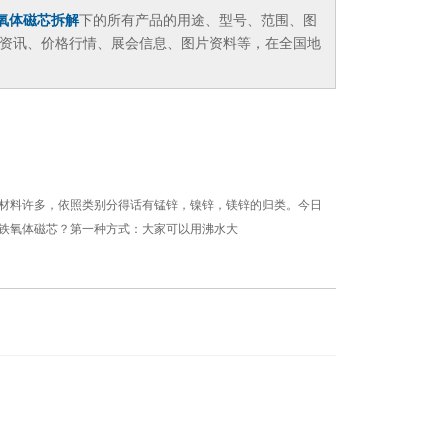
氧体磁芯拆解
下的所有产品的用途、型号、范围、图
资讯、价格行情、展会信息、图片资料等，在全国地
材料许多，依照类别分得话有锰锌，镍锌，镁锌的归类。今日
铁氧体磁芯？第一种方式：大家可以用沸水大