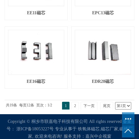
EE11磁芯
EPC13磁芯
EE16磁芯
EDR28磁芯
共19条
每页12条
页次：1/2
1
2
下一页
尾页
Copyright © 桐乡市联嘉电子科技有限公司 All rights reserved 备案
号：
浙ICP备18053227号
专业从事于
铁氧体磁芯
,
磁芯厂家
,
磁棒厂
家
, 欢迎来电咨询!
服务支持：
嘉兴中企视窗